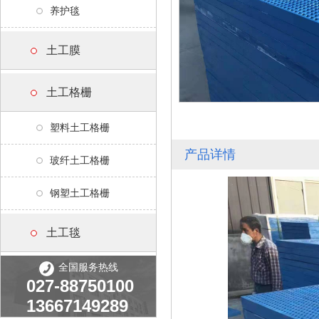
养护毯
土工膜
土工格栅
塑料土工格栅
产品详情
玻纤土工格栅
钢塑土工格栅
土工毯
全国服务热线
027-88750100
13667149289