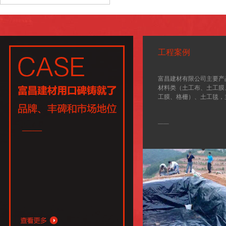
工程案例
富昌建材有限公司主要产
材料类（土工布、土工膜
工膜、格栅）、土工毯，
设备由德国、意大利引进
集土工材料、地毯、科研
——
一体的大型综合企业。我
设备先进、工艺技术领先
的检测仪器、先进的质量
和严格的质量管理体系。公
年已通过ISO9001-200
目前土工材料已广泛应用
水利、环保、建筑等各个
国家各重点工程中发挥着重.