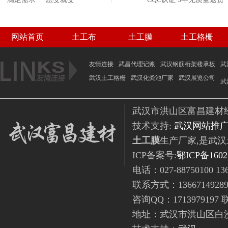
网站首页
土工布
土工膜
土工格栅
联系我们
友情连接
武昌代理记账
武汉钢筋桁架楼承板
武
武汉土工格栅
武汉化粪池厂家
武汉展览公司
武
武汉市洪山区富昌建材经营部
技术支持:
武汉网站推
土工膜
生产厂家,是武
ICP备案号:
鄂ICP备1602
电话：027-88750100 136
联系方式：1366714928
咨询QQ：171397919
地址：武汉市洪山区白沙