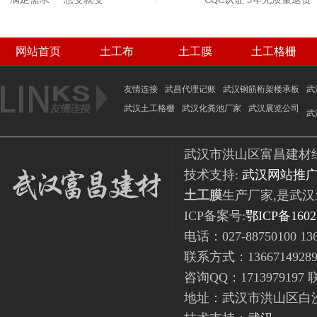
网站首页
土工布
土工膜
土工格栅
联系我们
友情连接
武昌代理记账
武汉钢筋桁架楼承板
武
武汉土工格栅
武汉化粪池厂家
武汉展览公司
武
武汉市洪山区富昌建材经营部
技术支持:
武汉网站推
土工膜
生产厂家,是武
ICP备案号:
鄂ICP备1602
电话：027-88750100 136
联系方式：1366714928
咨询QQ：171397919
地址：武汉市洪山区白沙