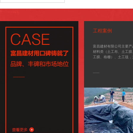
工程案例
富昌建材有限公司主要产
材料类（土工布、土工膜
工膜、格栅）、土工毯，
设备由德国、意大利引进
集土工材料、地毯、科研
——
一体的大型综合企业。我
设备先进、工艺技术领先
的检测仪器、先进的质量
和严格的质量管理体系。公
年已通过ISO9001-200
目前土工材料已广泛应用
水利、环保、建筑等各个
国家各重点工程中发挥着重.