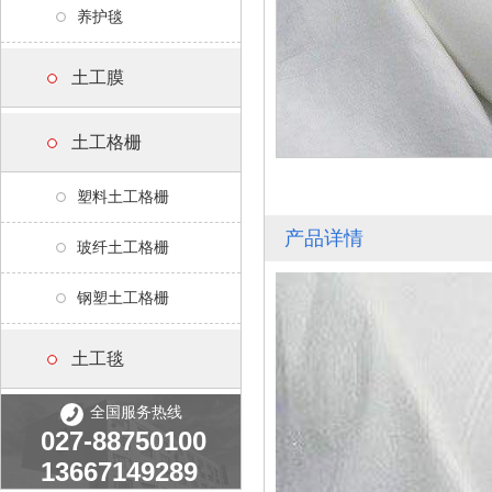
养护毯
土工膜
土工格栅
塑料土工格栅
产品详情
玻纤土工格栅
钢塑土工格栅
土工毯
全国服务热线
027-88750100
13667149289