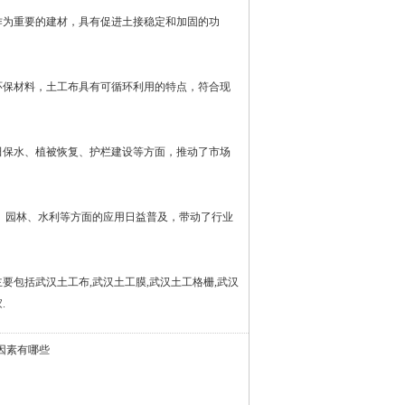
作为重要的建材，具有促进土接稳定和加固的功
环保材料，土工布具有可循环利用的特点，符合现
田保水、植被恢复、护栏建设等方面，推动了市场
、园林、水利等方面的应用日益普及，带动了行业
主要包括武汉土工布,武汉土工膜,武汉土工格栅,武汉
.
因素有哪些