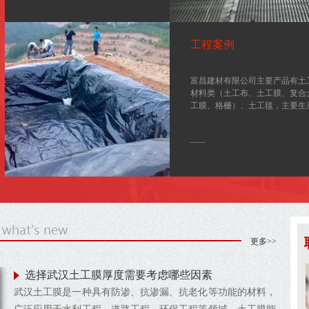
设备先进、工艺技术领先，有精密
的检测仪器、先进的质量控制技术
和严格的质量管理体系。公司2004
年已通过ISO9001-2000标准认证。
工程案例
目前土工材料已广泛应用于交通、
水利、环保、建筑等各个领域，在
国家各重点工程中发挥着重...
富昌建材有限公司主要产品有土
材料类（土工布、土工膜、复合
工膜、格栅）、土工毯，主要生
设备由德国、意大利引进、是一
集土工材料、地毯、科研、开发
——
一体的大型综合企业。我公司生
设备先进、工艺技术领先，有精
的检测仪器、先进的质量控制技
和严格的质量管理体系。公司200
年已通过ISO9001-2000标准认证
目前土工材料已广泛应用于交通
水利、环保、建筑等各个领域，
国家各重点工程中发挥着重...
更多>>
选择武汉土工膜厚度需要考虑哪些因素
武汉土工膜是一种具有防渗、抗渗漏、抗老化等功能的材料，