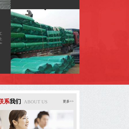
设备先进、工艺技术领先，有精密
的检测仪器、先进的质量控制技术
和严格的质量管理体系。公司2004
年已通过ISO9001-2000标准认证。
目前土工材料已广泛应用于交通、
水利、环保、建筑等各个领域，在
国家各重点工程中发挥着重...
工
土
产
家
于
产
密
术
4
。
、
在
联系
我们
ABOUT US
更多>>