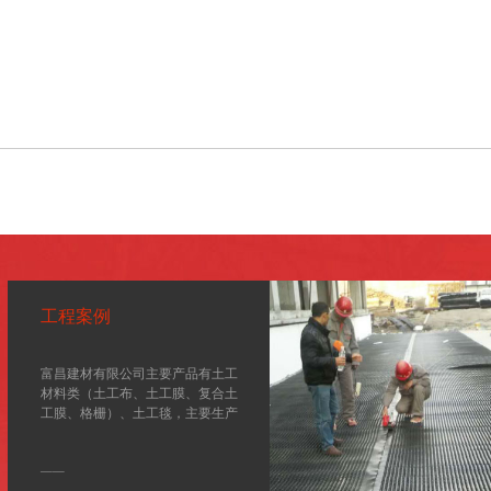
工程案例
富昌建材有限公司主要产品有土工
材料类（土工布、土工膜、复合土
工膜、格栅）、土工毯，主要生产
设备由德国、意大利引进、是一家
集土工材料、地毯、科研、开发于
——
一体的大型综合企业。我公司生产