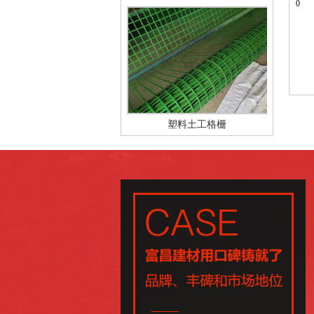
0
塑料土工格栅