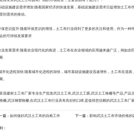
得未来武汉土工布拥有广阔的市场前景，主要原因有下面几个：
基础设施建设需求增加:随着国家经济的快速发展，基础设施建设需求日益增加土工布
受到需求的推动。
环保意识提升:随着环保意识的增强，土工布行业得到了更多的关注和使用，作为一种
会的可持续发展要求
农业发展需求:随着农业现代化的推进，土工布在农业领域的应用越来越广泛，例如农
展
城市化进程加快:随着城市化进程的加快，城市基础设施建设迅速增长，土工布在道路
展。
富昌建材土工布厂家专业生产批发
武汉土工布
,武汉土工膜,武汉土工格栅等产品,产品
格栅,武汉钢塑格栅,在武汉土工布行业具有良好的口碑,是值得您信赖的武汉土工布厂家
一篇：
如何做好武汉土工布的自检工作
下一篇：
影响武汉土工布市场价格的
到：