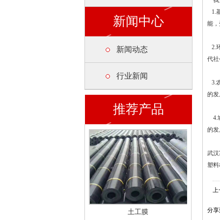
我觉
1.
新闻中心
能，
2.
新闻动态
代社
行业新闻
3.
的发
推荐产品
4.
的发
武汉
塑料
上
分享
土工膜