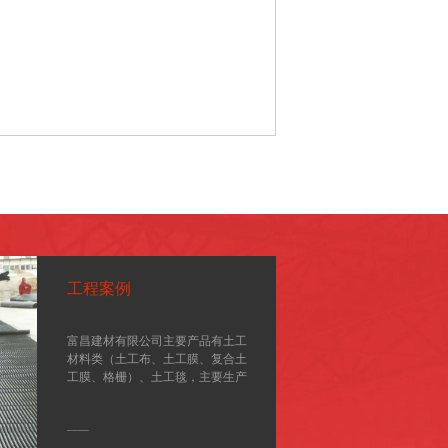
工程案例
富昌建材有限公司主要产品有土工
材料类（土工布、土工膜、复合土
工膜、格栅）、土工毯，主要生产
设备由德国、意大利引进、是一家
集土工材料、地毯、科研、开发于
——
一体的大型综合企业。我公司生产