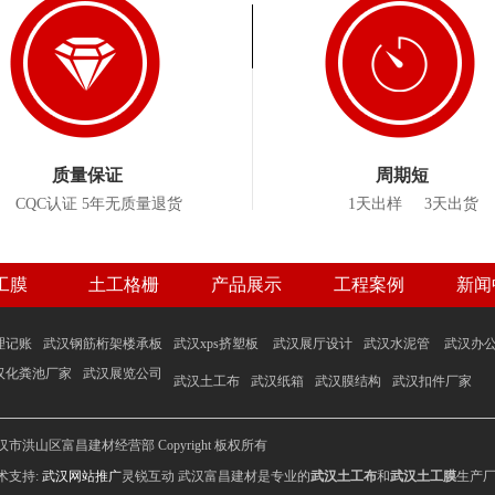
质量保证
周期短
CQC认证 5年无质量退货
1天出样 3天出货
工膜
土工格栅
产品展示
工程案例
新闻
理记账
武汉钢筋桁架楼承板
武汉xps挤塑板
武汉展厅设计
武汉水泥管
武汉办
汉化粪池厂家
武汉展览公司
武汉土工布
武汉纸箱
武汉膜结构
武汉扣件厂家
汉市洪山区富昌建材经营部 Copyright 板权所有
术支持:
武汉网站推广
灵锐互动 武汉富昌建材是专业的
武汉土工布
和
武汉土工膜
生产厂